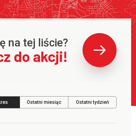
 na tej liście?
z do akcji!
kres
Ostatni miesiąc
Ostatni tydzień