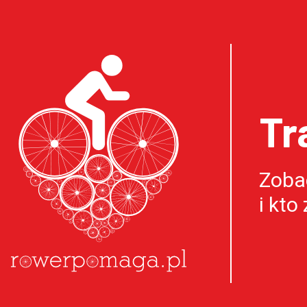
Tr
Zobac
i kto